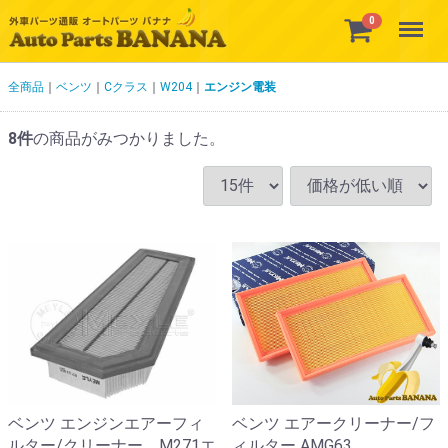
Menu
0
全商品
ベンツ
Cクラス
W204
エンジン電装
8
件
の商品がみつかりました。
ベンツ エンジンエアーフィ
ベンツ エアークリーナー/フ
ルター/クリーナー M271エ
ィルター AMG63