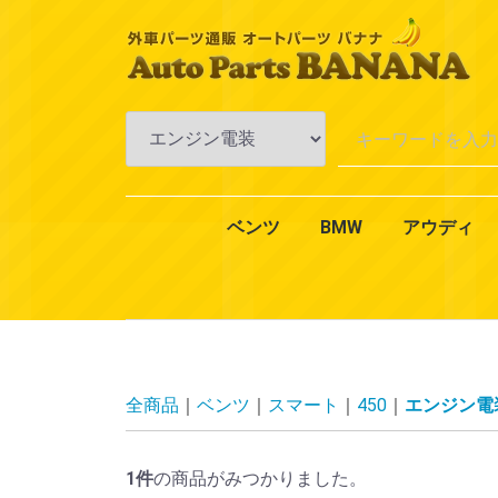
ベンツ
BMW
アウディ
Aクラス
Bクラス
Cクラス
Eクラス
CLKクラス
CLSクラス
CLクラス
Sクラス
SLKクラス
SLクラス
Mクラス
Vクラス
Rクラス
Gクラス
GLクラス
GLKクラス
VANEO
スマート
CLAクラス
1シリーズ
3シリーズ
4シリーズ
5シリーズ
6シリーズ
7シリーズ
Xシリーズ
Zシリーズ
MINI（ミニ）
2シリーズ
W168
W169
W176
W245
W246
W242
W202
W203
W204
W201
W210
W211
W212
W124
W208
W209
W219
W218
W215
W216
W126
W140
W220
W221
W222
R170
R171
R129
R230
W163
W164
W638
W639
W251
W463
X164
X204
W414
450
451
エンジ
エンジ
冷却・
AC・
ミッシ
アクス
ブレー
一般電
オイル
エクス
インテ
全商品
ベンツ
スマート
450
エンジン電
1
件
の商品がみつかりました。