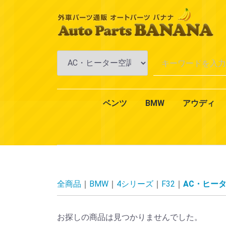
ベンツ
BMW
アウディ
Aクラス
Bクラス
Cクラス
Eクラス
CLKクラス
CLSクラス
CLクラス
Sクラス
SLKクラス
SLクラス
Mクラス
Vクラス
Rクラス
Gクラス
GLクラス
GLKクラス
VANEO
スマート
CLAクラス
1シリーズ
3シリーズ
4シリーズ
5シリーズ
6シリーズ
7シリーズ
Xシリーズ
Zシリーズ
MINI（ミニ）
2シリーズ
W168
W169
W176
W245
W246
W242
W202
W203
W204
W201
W210
W211
W212
W124
W208
W209
W219
W218
W215
W216
W126
W140
W220
W221
W222
R170
R171
R129
R230
W163
W164
W638
W639
W251
W463
X164
X204
W414
450
451
エンジ
エンジ
冷却・
AC・
ミッシ
アクス
ブレー
一般電
オイル
エクス
インテ
全商品
BMW
4シリーズ
F32
AC・ヒー
お探しの商品は見つかりませんでした。