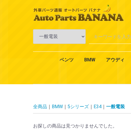
ベンツ
BMW
アウディ
Aクラス
Bクラス
Cクラス
Eクラス
CLKクラス
CLSクラス
CLクラス
Sクラス
SLKクラス
SLクラス
Mクラス
Vクラス
Rクラス
Gクラス
GLクラス
GLKクラス
VANEO
スマート
CLAクラス
1シリーズ
3シリーズ
4シリーズ
5シリーズ
6シリーズ
7シリーズ
Xシリーズ
Zシリーズ
MINI（ミニ）
2シリーズ
W168
W169
W176
W245
W246
W242
W202
W203
W204
W201
W210
W211
W212
W124
W208
W209
W219
W218
W215
W216
W126
W140
W220
W221
W222
R170
R171
R129
R230
W163
W164
W638
W639
W251
W463
X164
X204
W414
450
451
エンジ
エンジ
冷却・
AC・
ミッシ
アクス
ブレー
一般電
オイル
エクス
インテ
全商品
BMW
5シリーズ
E34
一般電装
お探しの商品は見つかりませんでした。